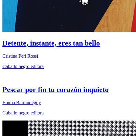
Detente, instante, eres tan bello
Cristina Peri Rossi
Caballo negro editora
Pescar por fin tu corazón inquieto
Emma Barrandéguy
Caballo negro editora