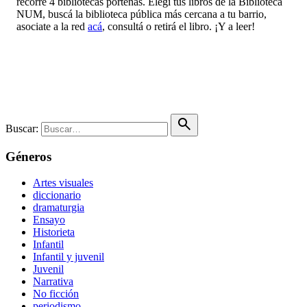
recorre 4 bibliotecas porteñas. Elegí tus libros de la Biblioteca
NUM, buscá la biblioteca pública más cercana a tu barrio,
asociate a la red
acá
, consultá o retirá el libro. ¡Y a leer!
Buscar:
Géneros
Artes visuales
diccionario
dramaturgia
Ensayo
Historieta
Infantil
Infantil y juvenil
Juvenil
Narrativa
No ficción
periodismo