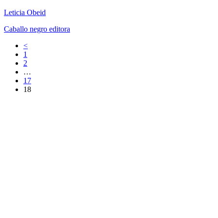
Leticia Obeid
Caballo negro editora
<
1
2
…
17
18