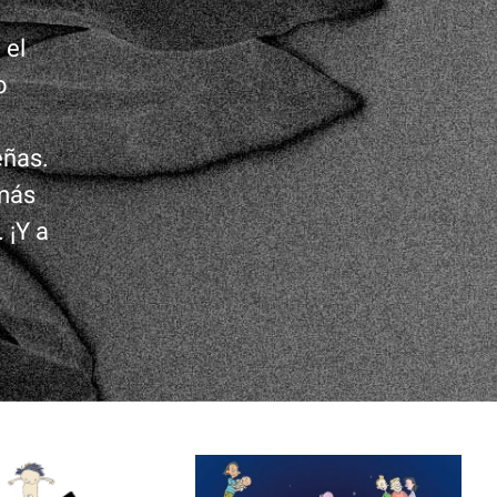
 el
o
eñas.
 más
. ¡Y a